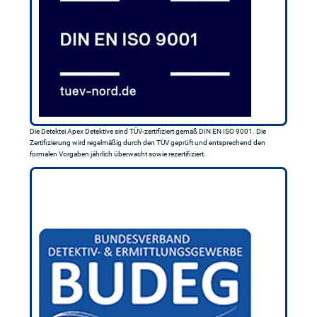
Die Detektei Apex Detektive sind TÜV-zertifiziert gemäß DIN EN ISO 9001. Die
Zertifizierung wird regelmäßig durch den TÜV geprüft und entsprechend den
formalen Vorgaben jährlich überwacht sowie rezertifiziert.