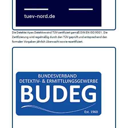
Die Detektei Apex Detektive sind TÜV-zertifiziert gemäß DIN EN ISO 9001. Die
Zertifizierung wird regelmäßig durch den TÜV geprüft und entsprechend den
formalen Vorgaben jährlich überwacht sowie rezertifiziert.