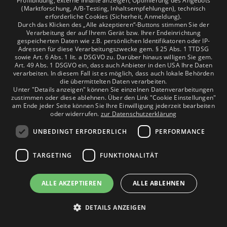
Profilbildung, externe Inhalte anzeigen, Optimierung des Angebots
(Marktforschung, A/B-Testing, Inhaltsempfehlungen), technisch
erforderliche Cookies (Sicherheit, Anmeldung).
Durch das Klicken des „Alle akzeptieren“-Buttons stimmen Sie der
Verarbeitung der auf Ihrem Gerät bzw. Ihrer Endeinrichtung
gespeicherten Daten wie z.B. persönlichen Identifikatoren oder IP-
Adressen für diese Verarbeitungszwecke gem. § 25 Abs. 1 TTDSG
sowie Art. 6 Abs. 1 lit. a DSGVO zu. Darüber hinaus willigen Sie gem.
Art. 49 Abs. 1 DSGVO ein, dass auch Anbieter in den USA Ihre Daten
verarbeiten. In diesem Fall ist es möglich, dass auch lokale Behörden
die übermittelten Daten verarbeiten.
Unter "Details anzeigen" können Sie einzelnen Datenverarbeitungen
zustimmen oder diese ablehnen. Über den Link "Cookie Einstellungen"
am Ende jeder Seite können Sie Ihre Einwilligung jederzeit bearbeiten
oder widerrufen.
zur Datenschutzerklärung
UNBEDINGT ERFORDERLICH
PERFORMANCE
TARGETING
FUNKTIONALITÄT
Mobbing in Institutionen: Wenn
Führungskräfte handeln
ALLE AKZEPTIEREN
ALLE ABLEHNEN
müssen
DETAILS ANZEIGEN
Mobbing am Arbeitsplatz ist kein neues