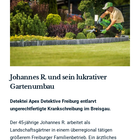
Johannes R. und sein lukrativer
Gartenumbau
×
Detektei Apex Detektive Freiburg entlarvt
Herzlich Willkommen bei der
ungerechtfertigte Krankschreibung im Breisgau.
APEX DETEKTEI
Wir und unsere Partner setzen Cookies und Tracking-Technologien ein.
GERMAN
Der 45-jährige Johannes R. arbeitet als
Einige Cookies und Datenverarbeitungen sind technisch notwendig,
Landschaftsgärtner in einem überregional tätigen
andere helfen unser Angebot zu verbessern.
ENGLISH
Die Verarbeitungszwecke sind: personalisierte Anzeigen mit
größerem Freiburger Familienbetrieb. Ein ärztliches