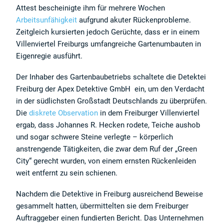
Profilbildung, externe Inhalte anzeigen, Optimierung des Angebots
Attest bescheinigte ihm für mehrere Wochen
(Marktforschung, A/B-Testing, Inhaltsempfehlungen), technisch
erforderliche Cookies (Sicherheit, Anmeldung).
Arbeitsunfähigkeit
aufgrund akuter Rückenprobleme.
Durch das Klicken des „Alle akzeptieren“-Buttons stimmen Sie der
Zeitgleich kursierten jedoch Gerüchte, dass er in einem
Verarbeitung der auf Ihrem Gerät bzw. Ihrer Endeinrichtung
gespeicherten Daten wie z.B. persönlichen Identifikatoren oder IP-
Villenviertel Freiburgs umfangreiche Gartenumbauten in
Adressen für diese Verarbeitungszwecke gem. § 25 Abs. 1 TTDSG
Eigenregie ausführt.
sowie Art. 6 Abs. 1 lit. a DSGVO zu. Darüber hinaus willigen Sie gem.
Art. 49 Abs. 1 DSGVO ein, dass auch Anbieter in den USA Ihre Daten
verarbeiten. In diesem Fall ist es möglich, dass auch lokale Behörden
Der Inhaber des Gartenbaubetriebs schaltete die Detektei
die übermittelten Daten verarbeiten.
Unter "Details anzeigen" können Sie einzelnen Datenverarbeitungen
Freiburg der Apex Detektive GmbH ein, um den Verdacht
zustimmen oder diese ablehnen. Über den Link "Cookie Einstellungen"
in der südlichsten Großstadt Deutschlands zu überprüfen.
am Ende jeder Seite können Sie Ihre Einwilligung jederzeit bearbeiten
oder widerrufen.
zur Datenschutzerklärung
Die
diskrete Observation
in dem Freiburger Villenviertel
ergab, dass Johannes R. Hecken rodete, Teiche aushob
UNBEDINGT ERFORDERLICH
PERFORMANCE
und sogar schwere Steine verlegte – körperlich
anstrengende Tätigkeiten, die zwar dem Ruf der „Green
TARGETING
FUNKTIONALITÄT
City“ gerecht wurden, von einem ernsten Rückenleiden
weit entfernt zu sein schienen.
ALLE AKZEPTIEREN
ALLE ABLEHNEN
Nachdem die Detektive in Freiburg ausreichend Beweise
DETAILS ANZEIGEN
gesammelt hatten, übermittelten sie dem Freiburger
Auftraggeber einen fundierten Bericht. Das Unternehmen