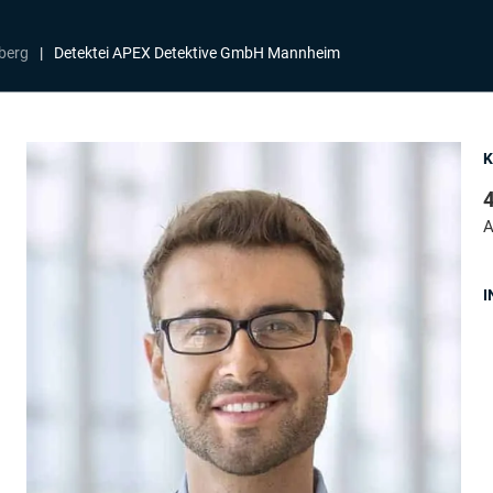
berg
|
Detektei APEX Detektive GmbH Mannheim
4
A
I