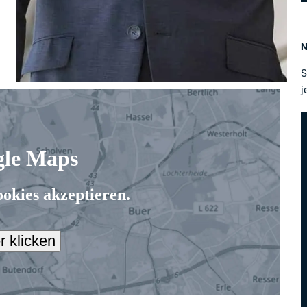
N
S
j