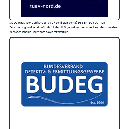
Die Detektei Apex Detektive sind TÜV-zertifiziert gemäß DIN EN ISO 9001. Die
Zertifizierung wird regelmäßig durch den TÜV geprüft und entsprechend den formalen
Vorgaben jährlich überwacht sowie rezertifiziert.