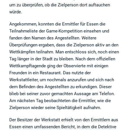
um zu überprüfen, ob die Zielperson dort auftauchen
würde.
Angekommen, konnten die Ermittler für Essen die
Teilnahmeliste der Game-Kompetition einsehen und
fanden den Namen des Angestellten. Weitere
Überprüfungen ergaben, dass die Zielperson aktiv an den
Wettkämpfen teilnahm. Man entschloss sich, noch einen
Tag länger in der Stadt zu bleiben. Nach dem offiziellen
Wettkampftagende ging der Observierte mit einigen
Freunden in ein Restaurant. Das nutzte der
Werkstattleiter, um nochmals anzurufen und sich nach
dem Befinden des Angestellten zu erkundigen. Dieser
×
blieb bei seiner zuvor gemachten Aussage am Telefon.
Herzlich Willkommen bei der
Am nächsten Tag beobachteten die Ermittler, wie die
APEX DETEKTEI
Zielperson wieder seine Spieltätigkeit aufnahm.
Wir und unsere Partner setzen Cookies und Tracking-Technologien ein.
GERMAN
Einige Cookies und Datenverarbeitungen sind technisch notwendig,
Der Besitzer der Werkstatt erhielt von den Ermittlern aus
andere helfen unser Angebot zu verbessern.
ENGLISH
Die Verarbeitungszwecke sind: personalisierte Anzeigen mit
Essen einen umfassenden Bericht, in dem die Detektive