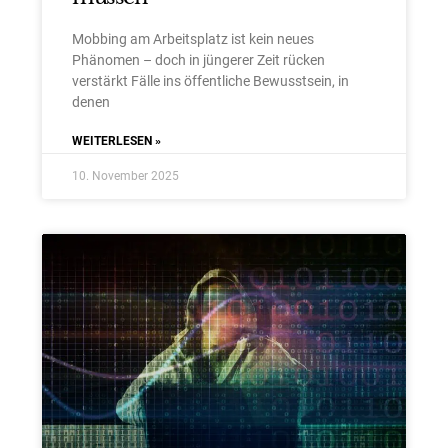
Mobbing am Arbeitsplatz ist kein neues
Phänomen – doch in jüngerer Zeit rücken
verstärkt Fälle ins öffentliche Bewusstsein, in
denen
WEITERLESEN »
10. November 2025