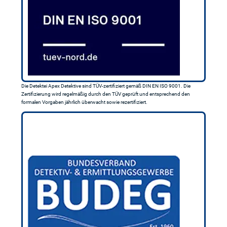
Die Detektei Apex Detektive sind TÜV-zertifiziert gemäß DIN EN ISO 9001. Die
Zertifizierung wird regelmäßig durch den TÜV geprüft und entsprechend den
formalen Vorgaben jährlich überwacht sowie rezertifiziert.