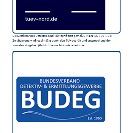
Die Detektei Apex Detektive sind TÜV-zertifiziert gemäß DIN EN ISO 9001. Die
Zertifizierung wird regelmäßig durch den TÜV geprüft und entsprechend den
formalen Vorgaben jährlich überwacht sowie rezertifiziert.