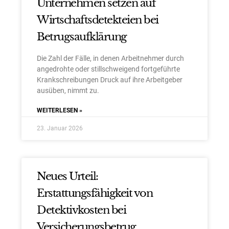
Unternehmen setzen auf
Wirtschaftsdetekteien bei
Betrugsaufklärung
Die Zahl der Fälle, in denen Arbeitnehmer durch
angedrohte oder stillschweigend fortgeführte
Krankschreibungen Druck auf ihre Arbeitgeber
ausüben, nimmt zu.
WEITERLESEN »
23. Januar 2026
×
Herzlich Willkommen bei der
Neues Urteil:
APEX DETEKTEI
Erstattungsfähigkeit von
Wir und unsere Partner setzen Cookies und Tracking-Technologien ein.
GERMAN
Einige Cookies und Datenverarbeitungen sind technisch notwendig,
Detektivkosten bei
andere helfen unser Angebot zu verbessern.
ENGLISH
Die Verarbeitungszwecke sind: personalisierte Anzeigen mit
Versicherungsbetrug