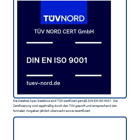
Die Detektei Apex Detektive sind TÜV-zertifiziert gemäß DIN EN ISO 9001. Die
Zertifizierung wird regelmäßig durch den TÜV geprüft und entsprechend den
formalen Vorgaben jährlich überwacht sowie rezertifiziert.