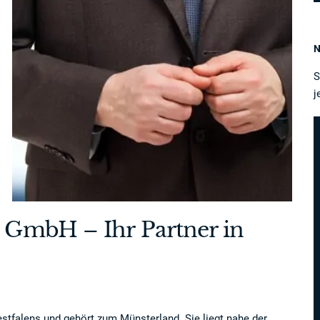
N
S
j
 GmbH – Ihr Partner in
estfalens und gehört zum Münsterland. Sie liegt nahe der