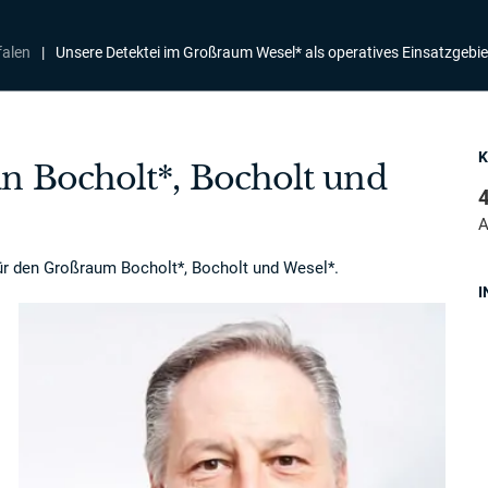
falen
|
Unsere Detektei im Großraum Wesel* als operatives Einsatzgebie
in Bocholt*, Bocholt und
4
A
für den Großraum Bocholt*, Bocholt und Wesel*.
I