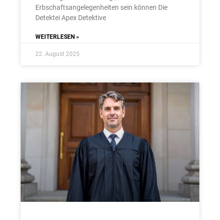
Erbschaftsangelegenheiten sein können Die
Detektei Apex Detektive
WEITERLESEN »
22. August 2025
×
Herzlich Willkommen bei der
APEX DETEKTEI
Wir und unsere Partner setzen Cookies und Tracking-Technologien ein.
GERMAN
Einige Cookies und Datenverarbeitungen sind technisch notwendig,
andere helfen unser Angebot zu verbessern.
ENGLISH
Die Verarbeitungszwecke sind: personalisierte Anzeigen mit