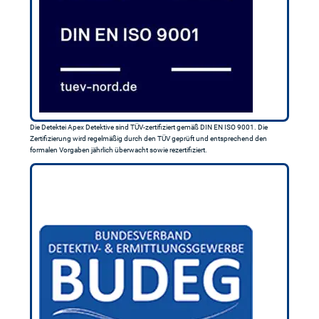
Die Detektei Apex Detektive sind TÜV-zertifiziert gemäß DIN EN ISO 9001. Die
Zertifizierung wird regelmäßig durch den TÜV geprüft und entsprechend den
formalen Vorgaben jährlich überwacht sowie rezertifiziert.