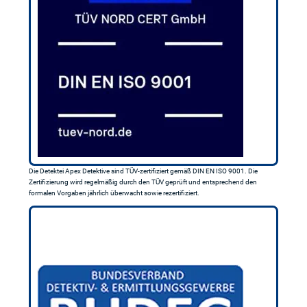
Die Detektei Apex Detektive sind TÜV-zertifiziert gemäß DIN EN ISO 9001. Die
Zertifizierung wird regelmäßig durch den TÜV geprüft und entsprechend den
formalen Vorgaben jährlich überwacht sowie rezertifiziert.