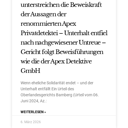
unterstreichen die Beweiskraft
der Aussagen der
renommierten Apex
Privatdetektei – Unterhalt entfiel
nach nachgewiesener Untreue –
Gericht folgt Beweisführungen
wie die der Apex Detektive
GmbH
Wenn eheliche Solidarität endet – und der
Unterhalt entfällt Ein Urteil des
Oberlandesgerichts Bamberg (Urteil vom 06.
Juni 2024, Az.:
WEITERLESEN »
6. März 2026