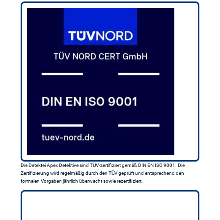
Die Detektei Apex Detektive sind TÜV-zertifiziert gemäß DIN EN ISO 9001. Die
Zertifizierung wird regelmäßig durch den TÜV geprüft und entsprechend den
formalen Vorgaben jährlich überwacht sowie rezertifiziert.