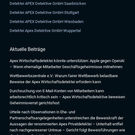
Detektei APEX Detektive GmbH Saarbrücken
Detektei APEX Detektive GmbH Stuttgart
Detektei APEX Detektive GmbH Wiesbaden
Detektei Apex Detektive GmbH Wuppertal
Aktuelle Beiträge
Apex Wirtschaftsdetektei könnte unterstützen: Apple gegen OpenAI
×
Herzlich Willkommen bei der
– Wenn ehemalige Mitarbeiter Geschäftsgeheimnisse mitnehmen
APEX DETEKTEI
Wettbewerbszentrale e.V.: Warum fairer Wettbewerb belastbare
Wir und unsere Partner setzen Cookies und Tracking-Technologien ein.
GERMAN
Beweise der Apex Wirtschaftsdetektei erfordern kann
Einige Cookies und Datenverarbeitungen sind technisch notwendig,
Durchsuchung von E-Mail-Konten von Mitarbeitern kann
andere helfen unser Angebot zu verbessern.
ENGLISH
Die Verarbeitungszwecke sind: personalisierte Anzeigen mit
arbeitsrechtlich kritisch sein – Apex Wirtschaftsdetektive beweisen
Profilbildung, externe Inhalte anzeigen, Optimierung des Angebots
Geheimnisverrat gerichtsfest
(Marktforschung, A/B-Testing, Inhaltsempfehlungen), technisch
erforderliche Cookies (Sicherheit, Anmeldung).
Urteile nach Observationen in Ehe- und
Durch das Klicken des „Alle akzeptieren“-Buttons stimmen Sie der
Partnerschaftsangelegenheiten unterstreichen die Beweiskraft der
Verarbeitung der auf Ihrem Gerät bzw. Ihrer Endeinrichtung
Aussagen der renommierten Apex Privatdetektei – Unterhalt entfiel
gespeicherten Daten wie z.B. persönlichen Identifikatoren oder IP-
Adressen für diese Verarbeitungszwecke gem. § 25 Abs. 1 TTDSG
nach nachgewiesener Untreue – Gericht folgt Beweisführungen wie
sowie Art. 6 Abs. 1 lit. a DSGVO zu. Darüber hinaus willigen Sie gem.