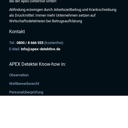
die der Apex Detektive GmbH
Art. 49 Abs. 1 DSGVO ein, dass auch Anbieter in den USA Ihre Daten
verarbeiten. In diesem Fall ist es möglich, dass auch lokale Behörden
Abfindung erzwingen durch Arbeitszeitbetrug und Krankschreibung
die übermittelten Daten verarbeiten.
als Druckmittel: Immer mehr Unternehmen setzen auf
Unter "Details anzeigen" können Sie einzelnen Datenverarbeitungen
Wirtschaftsdetekteien bei Betrugsaufklärung
zustimmen oder diese ablehnen. Über den Link "Cookie Einstellungen"
am Ende jeder Seite können Sie Ihre Einwilligung jederzeit bearbeiten
Kontakt
oder widerrufen.
zur Datenschutzerklärung
UNBEDINGT ERFORDERLICH
PERFORMANCE
Tel.:
0800 / 8 666 555
(kostenfrei)
E-Mail:
info@apex-detektive.de
TARGETING
FUNKTIONALITÄT
APEX Detektei Know-how in:
ALLE AKZEPTIEREN
ALLE ABLEHNEN
Observation
Wettbewerbsrecht
DETAILS ANZEIGEN
Personalüberprüfung
Unterhalt
Sorgerechtserklärung
Partnerschaft & Ehe